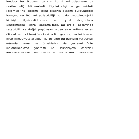
beraber bu üretimin canlının kendi mikrobiyotasını da 
şekillendirdiği bilinmektedir. Biyoteknoloji ve genomikteki 
ilerlemeler ve dizileme teknolojilerinin gelişimi, sürdürülebilir 
balıkçılık, su ürünleri yetiştiriciliği ve gıda biyoteknolojisini 
birbiriyle ilişkilendirilmesine ve faydalı aksiyonların 
alınabilmesine olanak sağlamaktadır. Bu proje kapsamında 
yetiştiricilik ve doğal popülasyonlardan elde edilmiş levrek 
(Dicentrarchus labrax) örneklerinin tüm genom, transkriptom ve 
mide mikrobiyota analizleri ile beraber bu balıkların yaşadıkları 
ortamdan alınan su örneklerinin de çevresel DNA 
metabarkodlama yöntemi ile mikrobiyota analizleri 
gerçekleştirilecek, mikrobiyota ve transkriptom arasındaki 
ilişkinin omega-3 üretimi üzerine olan etkisi farklı 
popülasyonların genomları ile ilişkilendirilerek açıklanmaya 
çalışılacaktır.
önceki
sonraki
Ankara Üniversitesi Ziraat Fakültesi
Su Ürünleri Mühendisliği Bölümü
Subayevleri, 06120 Keçiören/Ankara