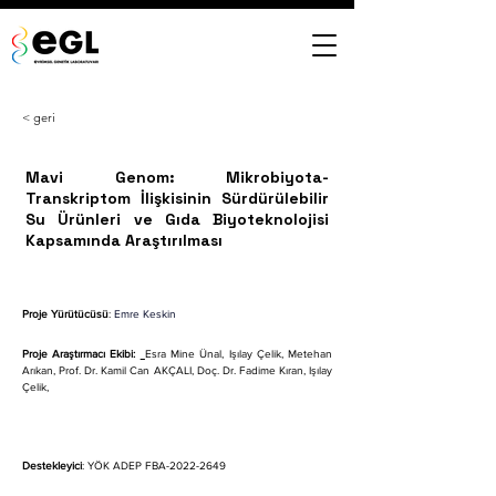
< geri
Mavi Genom: Mikrobiyota-
Transkriptom İlişkisinin Sürdürülebilir
Su Ürünleri ve Gıda Biyoteknolojisi
Kapsamında Araştırılması
Proje Yürütücüsü
: 
Emre Keskin
Proje Araştırmacı Ekibi: 
Esra Mine Ünal
,
Işılay Çelik
, 
Metehan 
Arıkan
, Prof. Dr. Kamil Can AKÇALI, Doç. Dr. Fadime Kıran, Işılay 
Çelik,
Destekleyici
: 
YÖK ADEP FBA-2022-2649