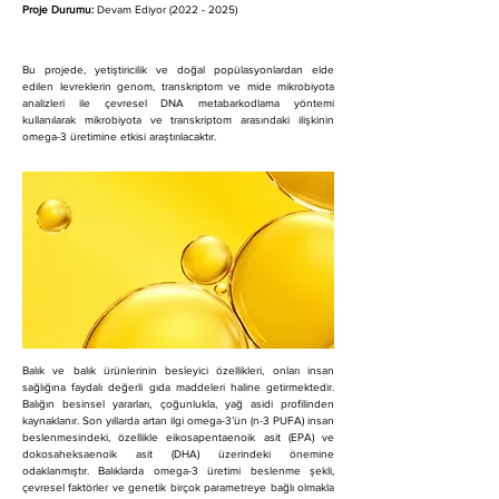
Proje Durumu: 
Devam Ediyor (2022 - 2025)
Bu projede, yetiştiricilik ve doğal popülasyonlardan elde 
edilen levreklerin genom, transkriptom ve mide mikrobiyota 
analizleri ile çevresel DNA metabarkodlama yöntemi 
kullanılarak mikrobiyota ve transkriptom arasındaki ilişkinin 
omega-3 üretimine etkisi araştırılacaktır.
Balık ve balık ürünlerinin besleyici özellikleri, onları insan 
sağlığına faydalı değerli gıda maddeleri haline getirmektedir. 
Balığın besinsel yararları, çoğunlukla, yağ asidi profilinden 
kaynaklanır. Son yıllarda artan ilgi omega-3’ün (n-3 PUFA) insan 
beslenmesindeki, özellikle eikosapentaenoik asit (EPA) ve 
dokosaheksaenoik asit (DHA) üzerindeki önemine 
odaklanmıştır. Balıklarda omega-3 üretimi beslenme şekli, 
çevresel faktörler ve genetik birçok parametreye bağlı olmakla 