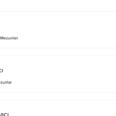
 Mezunları
ı
ezunlar
acı