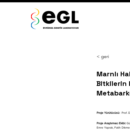
< geri
Marnlı Hab
Bitkilerin
Metabarko
Proje Yürütücüsü: 
 Prof. 
Proje Araştırmacı Ekibi:
 Gül
Emre Yaprak, Fatih Dikm