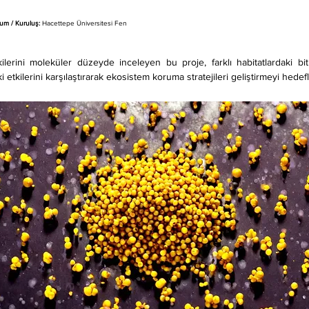
um / Kuruluş: 
Hacettepe Üniversitesi Fen 
işkilerini moleküler düzeyde inceleyen bu proje, farklı habitatlardaki bit
eki etkilerini karşılaştırarak ekosistem koruma stratejileri geliştirmeyi hede