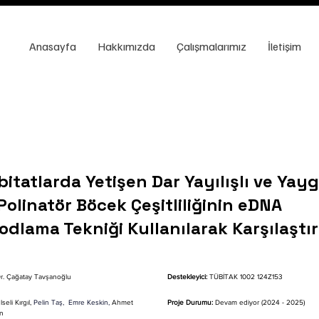
Anasayfa
Hakkımızda
Çalışmalarımız
İletişim
itatlarda Yetişen Dar Yayılışlı ve Yayg
 Polinatör Böcek Çeşitliliğinin eDNA
dlama Tekniği Kullanılarak Karşılaştır
Dr. Çağatay Tavşanoğlu
Destekleyici:
 TÜBİTAK 1002 124Z153
seli Kırgıl, 
Pelin Taş,
Emre Keskin
, 
Ahmet 
Proje Durumu: 
Devam ediyor (2024 - 2025)
en