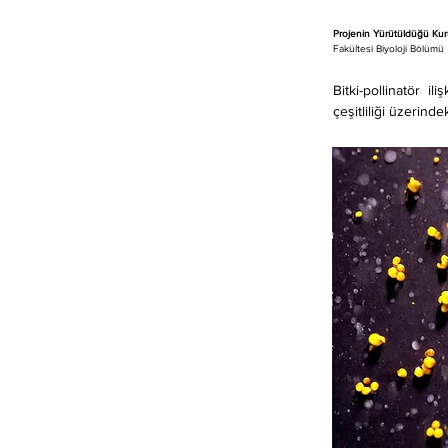
Projenin Yürütüldüğü Kur
Fakültesi Biyoloji Bölümü 
Bitki-pollinatör il
çeşitliliği üzerind