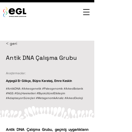
< geri
Antik DNA Çalışma Grubu
Araştırmacılar:
Ayşegül Er Gökçe,
Büşra Karataş
,
Emre Keskin
#AntikDNA #Arkeogenetik #Paleogenomik #ArkeoBotanik
#NGS #GöçHareketleri #BiyokültürelEtkileşim
#AdaptasyonSüreçleri #MetagenomikAnaliz #ArkeoEkoloji
Antik DNA Çalışma Grubu, geçmiş uygarlıkların