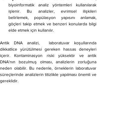
biyoinformatik analiz yöntemleri kullanılarak 
işlenir. Bu analizler, evrimsel ilişkileri 
belirlemek, popülasyon yapısını anlamak, 
göçleri takip etmek ve benzeri konularda bilgi 
elde etmek için kullanılır.
Antik DNA analizi,  laboratuvar koşullarında 
dikkatlice yürütülmesi gereken hassas deneyleri 
içerir. Kontaminasyon riski yüksektir ve antik 
DNA'nın bozulmuş olması, analizlerin zorluğuna 
neden olabilir. Bu nedenle, örneklerin laboratuvar 
süreçlerinde analizlerin titizlikle yapılması önemli ve 
gereklidir.
Projeler
Liman Tepe ve Çeşme-Bağlararası 
Yerleşimlerinde Ele Geçen Sucul Canlılara Ait 
Kalıntılardan Antik DNA Elde Edilmesi, 