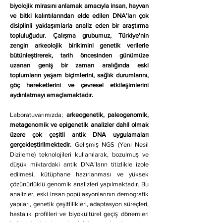
biyolojik mirasını anlamak amacıyla insan, hayvan
ve bitki kalıntılarından elde edilen DNA’ları çok
disiplinli yaklaşımlarla analiz eden bir araştırma
topluluğudur. Çalışma grubumuz, Türkiye'nin
zengin arkeolojik birikimini genetik verilerle
bütünleştirerek, tarih öncesinden günümüze
uzanan geniş bir zaman aralığında eski
toplumların yaşam biçimlerini, sağlık durumlarını,
göç hareketlerini ve çevresel etkileşimlerini
aydınlatmayı amaçlamaktadır.
Laboratuvarımızda;
arkeogenetik, paleogenomik,
metagenomik ve epigenetik analizler dahil olmak
üzere çok çeşitli antik DNA uygulamaları
gerçekleştirilmektedir.
Gelişmiş NGS (Yeni Nesil
Dizileme) teknolojileri kullanılarak, bozulmuş ve
düşük miktardaki antik DNA’ların titizlikle izole
edilmesi, kütüphane hazırlanması ve yüksek
çözünürlüklü genomik analizleri yapılmaktadır. Bu
analizler, eski insan popülasyonlarının demografik
yapıları, genetik çeşitlilikleri, adaptasyon süreçleri,
hastalık profilleri ve biyokültürel geçiş dönemleri