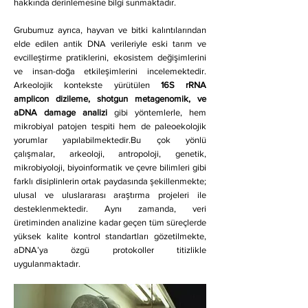
hakkında derinlemesine bilgi sunmaktadır.
Grubumuz ayrıca, hayvan ve bitki kalıntılarından
elde edilen antik DNA verileriyle eski tarım ve
evcilleştirme pratiklerini, ekosistem değişimlerini
ve insan-doğa etkileşimlerini incelemektedir.
Arkeolojik kontekste yürütülen
16S rRNA
amplicon dizileme, shotgun metagenomik, ve
aDNA damage analizi
gibi yöntemlerle, hem
mikrobiyal patojen tespiti hem de paleoekolojik
yorumlar yapılabilmektedir.Bu çok yönlü
çalışmalar, arkeoloji, antropoloji, genetik,
mikrobiyoloji, biyoinformatik ve çevre bilimleri gibi
farklı disiplinlerin ortak paydasında şekillenmekte;
ulusal ve uluslararası araştırma projeleri ile
desteklenmektedir. Aynı zamanda, veri
üretiminden analizine kadar geçen tüm süreçlerde
yüksek kalite kontrol standartları gözetilmekte,
aDNA’ya özgü protokoller titizlikle
uygulanmaktadır.