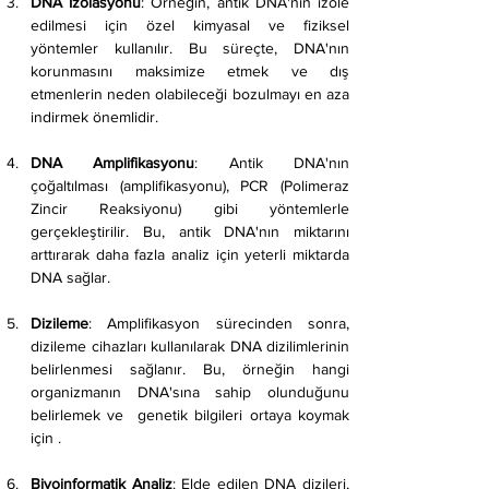
DNA İzolasyonu
: Örneğin, antik DNA'nın izole 
edilmesi için özel kimyasal ve fiziksel 
yöntemler kullanılır. Bu süreçte, DNA'nın 
korunmasını maksimize etmek ve dış 
etmenlerin neden olabileceği bozulmayı en aza 
indirmek önemlidir.
DNA Amplifikasyonu
: Antik DNA'nın 
çoğaltılması (amplifikasyonu), PCR (Polimeraz 
Zincir Reaksiyonu) gibi yöntemlerle 
gerçekleştirilir. Bu, antik DNA'nın miktarını 
arttırarak daha fazla analiz için yeterli miktarda 
DNA sağlar.
Dizileme
: Amplifikasyon sürecinden sonra,  
dizileme cihazları kullanılarak DNA dizilimlerinin 
belirlenmesi sağlanır. Bu, örneğin hangi 
organizmanın DNA'sına sahip olunduğunu 
belirlemek ve  genetik bilgileri ortaya koymak 
için .
Biyoinformatik Analiz
: Elde edilen DNA dizileri, 