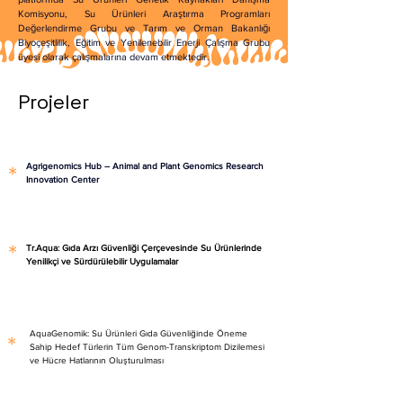
Komisyonu, Su Ürünleri Araştırma Programları 
Değerlendirme Grubu ve Tarım ve Orman Bakanlığı 
Biyoçeşitlilik, Eğitim ve Yenilenebilir Enerji Çalışma Grubu 
üyesi olarak çalışmalarına devam etmektedir.
Projeler
Agrigenomics Hub – Animal and Plant Genomics Research 
*
Innovation Center
*
Tr.Aqua: Gıda Arzı Güvenliği Çerçevesinde Su Ürünlerinde 
Yenilikçi ve Sürdürülebilir Uygulamalar
AquaGenomik: Su Ürünleri Gıda Güvenliğinde Öneme 
*
Sahip Hedef Türlerin Tüm Genom-Transkriptom Dizilemesi 
ve Hücre Hatlarının Oluşturulması