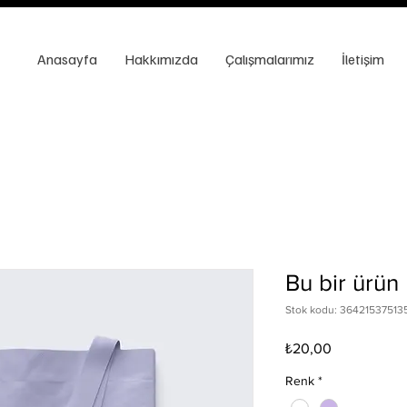
Anasayfa
Hakkımızda
Çalışmalarımız
İletişim
Bu bir ürün
Stok kodu: 36421537513
Fiyat
₺20,00
Renk
*