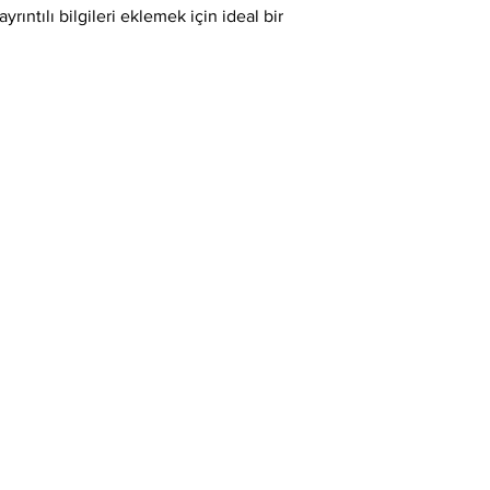
ikna etmek için en iyi
yrıntılı bilgileri eklemek için ideal bir 
net bilgiler vermektir.