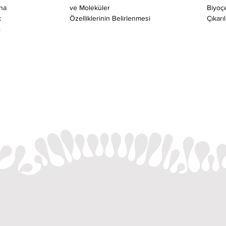
na 
ve Moleküler 
Biyoçe
k 
Özelliklerinin Belirlenmesi
Çıkarı
ı