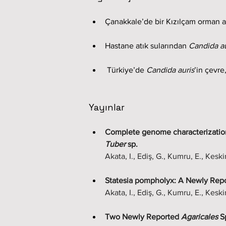
Çanakkale’de bir Kızılçam orman al
Hastane atık sularından 
Candida au
 Türkiye’de 
Candida auris
’in çevre
Yayınlar
Complete genome characterization
Tuber 
sp. 
Akata, I., Ediş, G., Kumru, E., Kesk
Statesia pompholyx: A Newly Repor
Akata, I., Ediş, G., Kumru, E., Kesk
Two Newly Reported 
Agaricales
 S