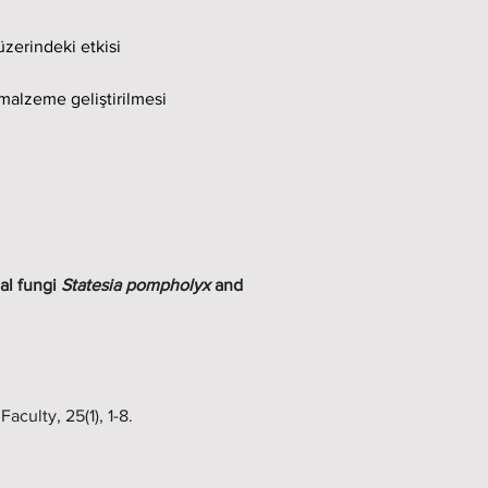
zerindeki etkisi
malzeme geliştirilmesi
l fungi 
Statesia pompholyx 
and 
aculty, 25(1), 1-8.