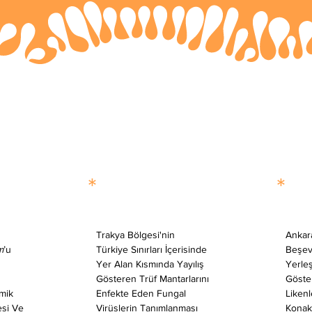
*
*
 
Trakya Bölgesi'nin 
Ankara
m
’u 
Türkiye Sınırları İçerisinde 
Beşevl
Yer Alan Kısmında Yayılış 
Yerleş
Gösteren Trüf Mantarlarını 
Göste
mik 
Enfekte Eden Fungal 
Liken
esi Ve 
Virüslerin Tanımlanması 
Konakl