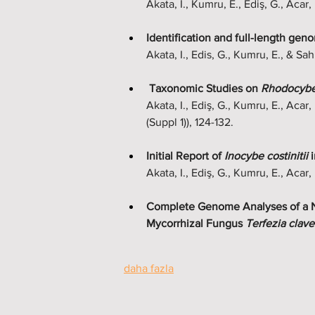
Akata, I., Kumru, E., Ediş, G., Aca
Identification and full-length geno
Akata, I., Edis, G., Kumru, E., & Sa
 Taxonomic Studies on 
Rhodocybe
Akata, I., Ediş, G., Kumru, E., Aca
(Suppl 1)), 124-132. 
Initial Report of 
Inocybe costinitii
 
Akata, I., Ediş, G., Kumru, E., Aca
Complete Genome Analyses of a No
Mycorrhizal Fungus 
Terfezia clave
daha fazla