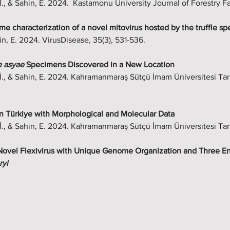
r, İ., & Sahin, E. 2024.  Kastamonu University Journal of Forestry 
me characterization of a novel mitovirus hosted by the truffle sp
hin, E. 2024. VirusDisease, 35(3), 531-536. 
 asyae
 Specimens Discovered in a New Location
r, İ., & Sahin, E. 2024. Kahramanmaraş Sütçü İmam Üniversitesi Tar
in Türkiye with Morphological and Molecular Data 
r, İ., & Sahin, E. 2024. Kahramanmaraş Sütçü İmam Üniversitesi Tar
vel Flexivirus with Unique Genome Organization and Three En
ryi