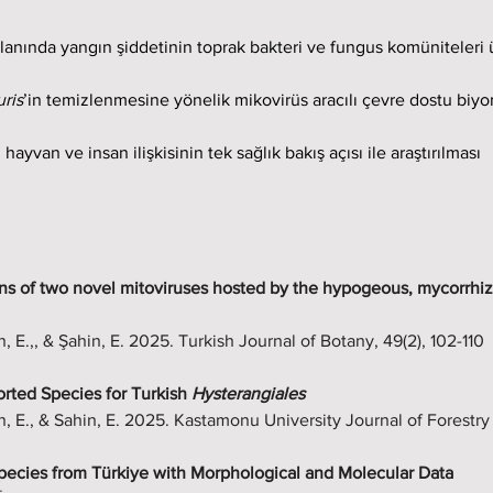
anında yangın şiddetinin toprak bakteri ve fungus komüniteleri ü
ris
’in temizlenmesine yönelik mikovirüs aracılı çevre dostu biyo
, hayvan ve insan ilişkisinin tek sağlık bakış açısı ile araştırılması
s of two novel mitoviruses hosted by the hypogeous, mycorrhiza
in, E.,, & Şahin, E. 2025. Turkish Journal of Botany, 49(2), 102-110
ted Species for Turkish 
Hysterangiales
in, E., & Sahin, E. 2025. Kastamonu University Journal of Forestry F
pecies from Türkiye with Morphological and Molecular Data