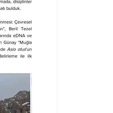
ada, disiplinler 
atı bulduk.
nmesi: Çevresel 
, Beril Tezel 
larında eDNA ve 
m Günay "Muğla 
'de 
Asio otus
'un 
irleme ile ilk 