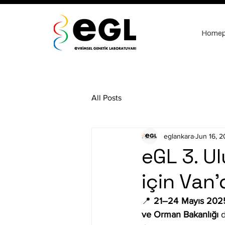
Home
All Posts
eglankara
Jun 16, 
eGL 3. U
için Van'
📍 
21–24 Mayıs 202
ve Orman Bakanlığı
 