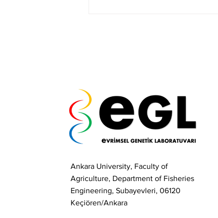
İnönü Mağarası
Topraklarından Antik
Mikrobiyal Ekoloji ve
Antibiyotik Direncinin
Kökenleri
Ankara University, Faculty of
Agriculture, Department of Fisheries
Engineering, Subayevleri, 06120
Keçiören/Ankara