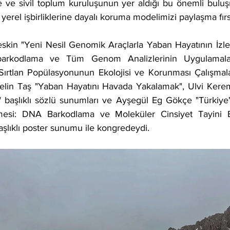
 ve sivil toplum kuruluşunun yer aldığı bu önemli buluşm
 yerel işbirliklerine dayalı koruma modelimizi paylaşma fırs
kin "Yeni Nesil Genomik Araçlarla Yaban Hayatının İzle
rkodlama ve Tüm Genom Analizlerinin Uygulamaları"
i Sırtlan Popülasyonunun Ekolojisi ve Korunması Çalışma
elin Taş "Yaban Hayatını Havada Yakalamak", Ulvi Kere
ı" başlıklı sözlü sunumları ve Ayşegül Eg Gökçe "Türkiye
mesi: DNA Barkodlama ve Moleküler Cinsiyet Tayini Bel
şlıklı poster sunumu ile kongredeydi.