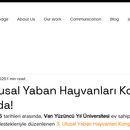
page
About Us
Our work
Communication
Blog
J
2025
1 min read
lusal Yaban Hayvanları K
da!
5
 tarihleri arasında, 
Van Yüzüncü Yıl Üniversitesi
 ev sahip
destekleriyle düzenlenen
3. Ulusal Yaban Hayvanları Kong