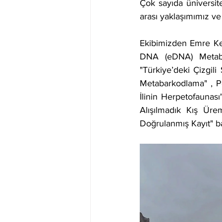
Çok sayıda üniversite
arası yaklaşımımız ve
Ekibimizden Emre Kes
DNA (eDNA) Metaba
"Türkiye’deki Çizgil
Metabarkodlama" , P
İlinin Herpetofaunas
Alışılmadık Kış Üre
Doğrulanmış Kayıt" ba