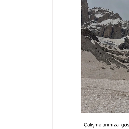
 Çalışmalarımıza gösterilen yoğun ilgi, doğa koruma alanındaki yeni yaklaşımlara olan açık 