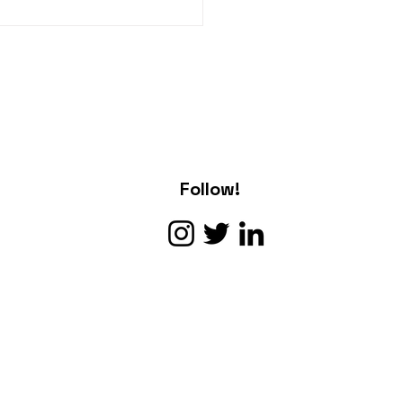
sem Kahramankazan
ncileri
ratuvarımızda
Follow!