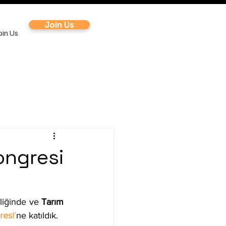
Join Us
oin Us
ongresi
liğinde ve 
Tarım 
resi
’
ne katıldık.