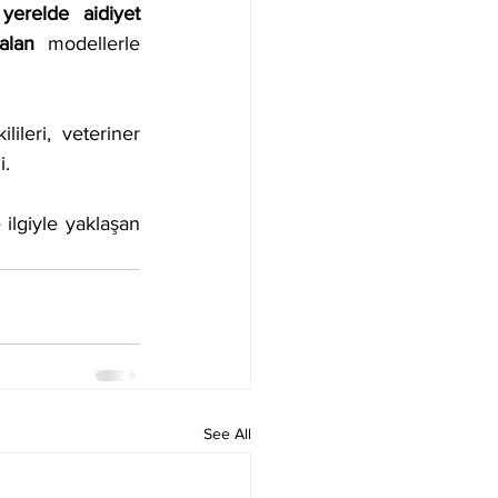
 
yerelde aidiyet 
alan
 modellerle 
leri, veteriner 
i.
lgiyle yaklaşan 
See All